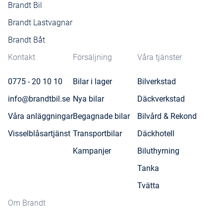
Brandt Bil
Brandt Lastvagnar
Brandt Båt
Kontakt
Försäljning
Våra tjänster
0775 - 20 10 10
Bilar i lager
Bilverkstad
info@brandtbil.se
Nya bilar
Däckverkstad
Våra anläggningar
Begagnade bilar
Bilvård & Rekond
Visselblåsartjänst
Transportbilar
Däckhotell
Kampanjer
Biluthyrning
Tanka
Tvätta
Om Brandt