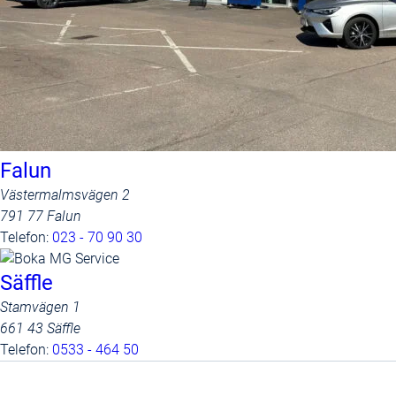
Falun
Västermalmsvägen 2
791 77 Falun
Telefon:
023 - 70 90 30
Säffle
Stamvägen 1
661 43 Säffle
Telefon:
0533 - 464 50