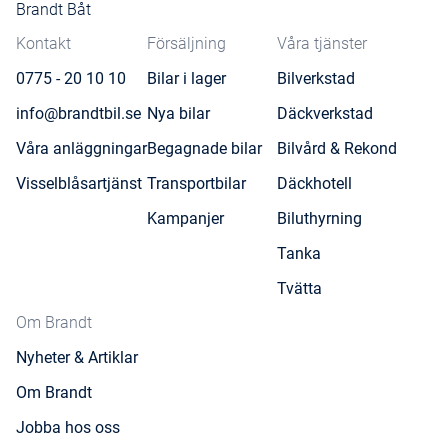
Brandt Båt
Kontakt
Försäljning
Våra tjänster
0775 - 20 10 10
Bilar i lager
Bilverkstad
info@brandtbil.se
Nya bilar
Däckverkstad
Våra anläggningar
Begagnade bilar
Bilvård & Rekond
Visselblåsartjänst
Transportbilar
Däckhotell
Kampanjer
Biluthyrning
Tanka
Tvätta
Om Brandt
Nyheter & Artiklar
Om Brandt
Jobba hos oss