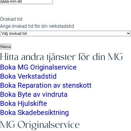
ÅÅÅÅ
streck
MM
Önskad tid
streck
Ange önskad tid för din verkstadstid
DD
Hitta andra tjänster för din MG
Boka MG Originalservice
Boka Verkstadstid
Boka Reparation av stenskott
Boka Byte av vindruta
Boka Hjulskifte
Boka Skadebesiktning
MG Originalservice