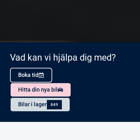
Vad kan vi hjälpa dig med?
Boka tid
Hitta din nya bil
Bilar i lager
849