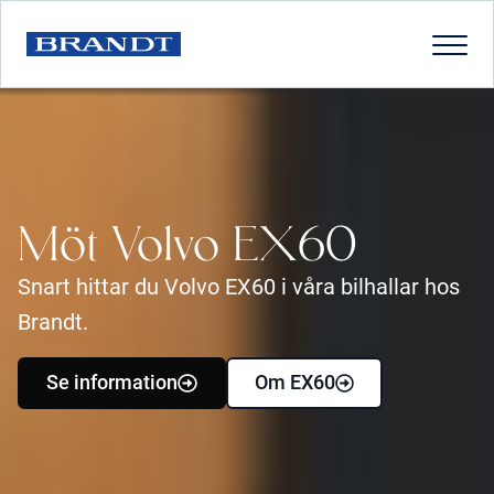
Brandt
–
Bilförsäljare
Möt Volvo EX60
och
bilverkstad
Snart hittar du Volvo EX60 i våra bilhallar hos
Brandt.
–
Vi
Se information
Om EX60
finns
i