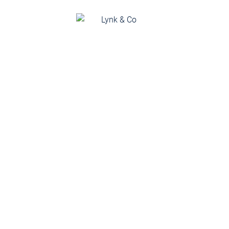
Damir Berg
Lynk & Co Säljare
Telefon:
0522 – 814 37
E-post:
damir.berg@brandtbil.se
Carl