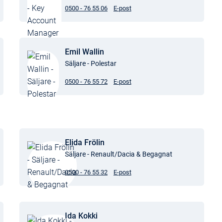
0500 - 76 55 06
E-post
Emil Wallin
Säljare - Polestar
0500 - 76 55 72
E-post
Elida Frölin
Säljare - Renault/Dacia & Begagnat
0500 - 76 55 32
E-post
Ida Kokki