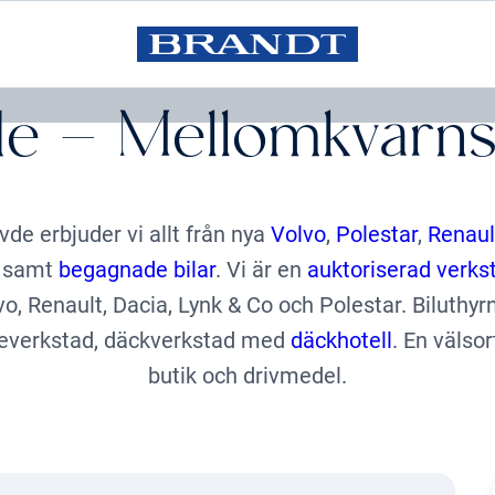
e – Mellomkvarn
vde erbjuder vi allt från nya
Volvo
,
Polestar
,
Renaul
samt
begagnade bilar
. Vi är en
auktoriserad verks
vo, Renault, Dacia, Lynk & Co och Polestar. Biluthyrn
everkstad, däckverkstad med
däckhotell
. En välso
butik och drivmedel.