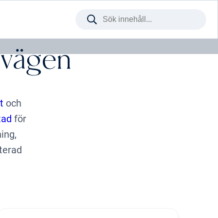
Sök
på
webbplatsen
svägen
t
och
tad
för
ing,
rterad