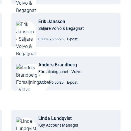
Erik Jansson
Säljare Volvo & Begagnat
0500 - 76 55 26
E-post
Anders Brandberg
Försäljningschef - Volvo
0500 - 76 55 25
E-post
Linda Lundqvist
Key Account Manager