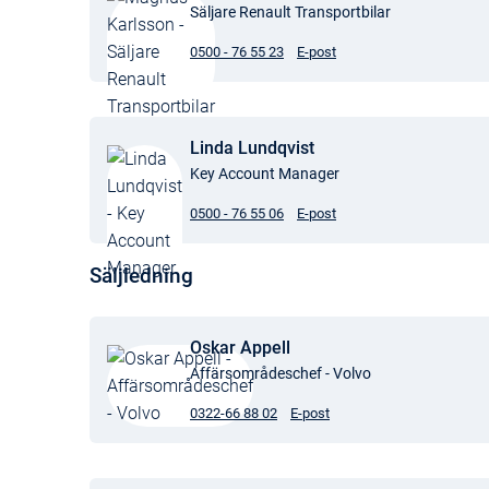
Säljare Renault Transportbilar
0500 - 76 55 23
E-post
Linda Lundqvist
Key Account Manager
0500 - 76 55 06
E-post
Säljledning
Oskar Appell
Affärsområdeschef - Volvo
0322-66 88 02
E-post