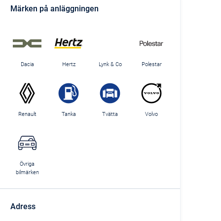
Märken på anläggningen
Dacia
Hertz
Lynk & Co
Polestar
Renault
Tanka
Tvätta
Volvo
Övriga
bilmärken
Adress