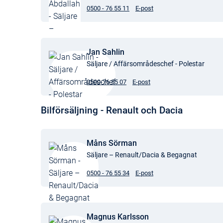
0500 - 76 55 11
E-post
Jan Sahlin
Säljare / Affärsområdeschef - Polestar
0500-76 55 07
E-post
Bilförsäljning - Renault och Dacia
Måns Sörman
Säljare – Renault/Dacia & Begagnat
0500 - 76 55 34
E-post
Magnus Karlsson