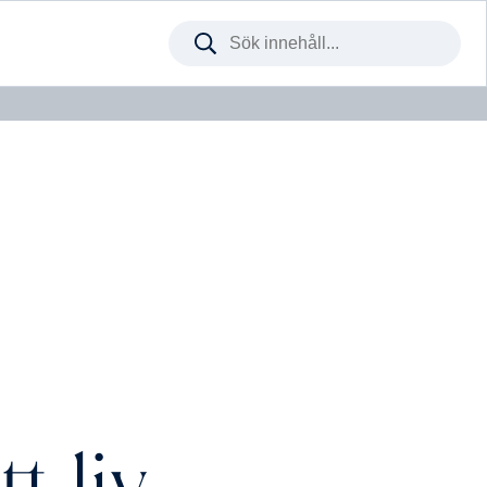
Sök
på
webbplatsen
Företagsleasing från:
4 280
kr / mån
t liv