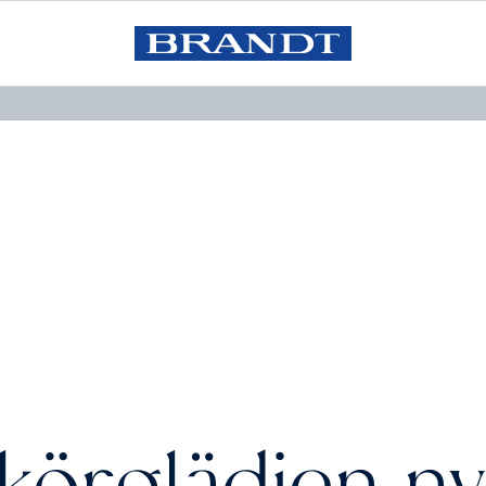
Privatleasing från:
0
3 990
kr / mån
kr / mån
körglädjen nyt