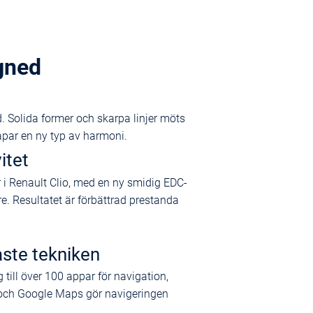
gned
. Solida former och skarpa linjer möts
apar en ny typ av harmoni.
itet
r i Renault Clio, med en ny smidig EDC-
. Resultatet är förbättrad prestanda
aste tekniken
ill över 100 appar för navigation,
 och Google Maps gör navigeringen