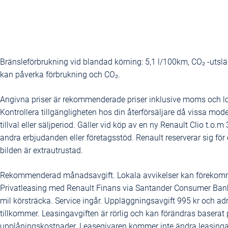
Bränsleförbrukning vid blandad körning: 5,1 l/100km, CO₂ -utsl
kan påverka förbrukning och CO₂.
Angivna priser är rekommenderade priser inklusive moms och l
Kontrollera tillgängligheten hos din återförsäljare då vissa mode
tillval eller säljperiod. Gäller vid köp av en ny Renault Clio t.
andra erbjudanden eller företagsstöd. Renault reserverar sig för 
bilden är extrautrustad.
Rekommenderad månadsavgift. Lokala avvikelser kan förekom
Privatleasing med Renault Finans via Santander Consumer Bank
mil körsträcka. Service ingår. Uppläggningsavgift 995 kr och ad
tillkommer. Leasingavgiften är rörlig och kan förändras baserat 
upplåningskostnader. Leasegivaren kommer inte ändra leasingav