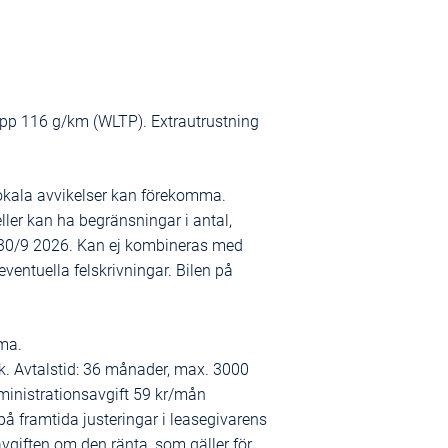
äpp 116 g/km (WLTP). Extrautrustning
okala avvikelser kan förekomma.
ller kan ha begränsningar i antal,
o.m 30/9 2026. Kan ej kombineras med
eventuella felskrivningar. Bilen på
ma.
. Avtalstid: 36 månader, max. 3000
ministrationsavgift 59 kr/mån
på framtida justeringar i leasegivarens
giften om den ränta, som gäller för