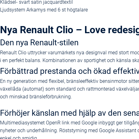
Klädsel- svart satin jacquardtextil
Ljudsystem Arkamys med 6 st högtalare
Nya Renault Clio – Love redesi
Den nya Renault-stilen
Renault Clio uttrycker varumärkets nya designval med stort mod
i en perfekt balans. Kombinationen av sportighet och känsla sk
Förbättrad prestanda och ökad effektiv
En ny generation med flexibel, bränsleeffektiv bensinmotor sitte
växellåda (automat) som standard och rattmonterad växelväljare
och minskad bränsleförbrukning.
Förhöjer känslan med hjälp av den sen
Multimediasystemet OpenR link med Google inbyggt ger tillgång t
nyheter och underhållning. Röststyrning med Google Assistant
enkel och smidig.