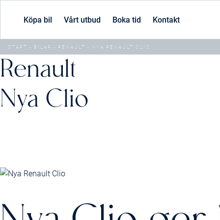
Köpa bil
Vårt utbud
Boka tid
Kontakt
START
-
BILAR
-
RENAULT
-
NYA RENAULT CLIO
Renault
Nya Clio
Pris från:
Billån från:
299 900
2 19
kr
Nya Clio ger 