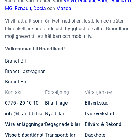
välkända varumärken som
Volvo
,
Polestar
,
Ford
,
Lynk & Co
,
MG
,
Renault
,
Dacia
och
Mazda
.
Vi vill att allt som rör livet med bilen, lastbilen och båten
blir enkelt, inspirerande och tryggt och ge alla i Brandtland
möjligheten till ett hållbart och mobilt liv.
Välkommen till Brandtland!
Brandt Bil
Brandt Lastvagnar
Brandt Båt
Kontakt
Försäljning
Våra tjänster
0775 - 20 10 10
Bilar i lager
Bilverkstad
info@brandtbil.se
Nya bilar
Däckverkstad
Våra anläggningar
Begagnade bilar
Bilvård & Rekond
Visselblåsartjänst
Transportbilar
Däckhotell