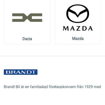
Mazda
Dacia
Brandt Bil är en familjeägd företagskoncern från 1929 med
ett 30-tal anläggningar från Mora i norr till Alingsås i söder
och Lysekil i väst till Skövde i öst – det vi kallar för
Brandtland. Vi säljer och tillhandahåller servicetjänster för