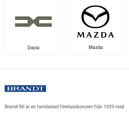
Mazda
Dacia
Brandt Bil är en familjeägd företagskoncern från 1929 med
ett 30-tal anläggningar från Mora i norr till Alingsås i söder
och Lysekil i väst till Skövde i öst – det vi kallar för
Brandtland. Vi säljer och tillhandahåller servicetjänster för