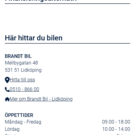
Filbytesvarning
Lätt tonade rutor
Aut. klimatanläggning
Trötthetsvarning
Här hittar du bilen
Filbyte assistent
Klädsel konstläder
BRANDT BIL
Mellbygatan 48
Ratt konstläder
531 51
Lidköping
Elektriska backspeglar
Hitta till oss
Smartphone spegl via USB
0510 - 866 00
Telefonnummer:
Bluetooth anslutning
Mer om Brandt Bil - Lidköping
Media Display 8t
Hajfensantenn
ÖPPETTIDER
Måndag - Fredag
09.00 - 18.00
Uppkopplade tjänster
Lördag
10.00 - 14.00
ECALL (ringer nödsamtal)