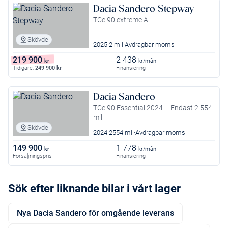
Dacia Sandero Stepway
TCe 90 extreme A
Skövde
2025
2 mil
Avdragbar moms
219 900
2 438
kr
kr/mån
Tidigare:
249 900
kr
Finansiering
Dacia Sandero
TCe 90 Essential 2024 – Endast 2 554
mil
Skövde
2024
2554 mil
Avdragbar moms
149 900
1 778
kr
kr/mån
Försäljningspris
Finansiering
Sök efter liknande bilar i vårt lager
Nya Dacia Sandero för omgående leverans