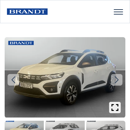
Se
större
bilder