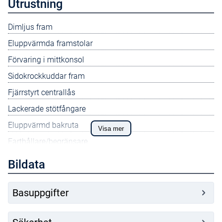
Utrustning
Dimljus fram
Eluppvärmda framstolar
Förvaring i mittkonsol
Sidokrockkuddar fram
Fjärrstyrt centrallås
Lackerade stötfångare
Eluppvärmd bakruta
Visa mer
Farthållare/begränsare
Elfönsterhissar fram
Bildata
Däckreparationssats
Krockkudde pass/urkoppbar
Basuppgifter
Elektr. parkeringsbroms