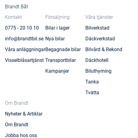
Brandt Båt
Kontakt
Försäljning
Våra tjänster
0775 - 20 10 10
Bilar i lager
Bilverkstad
info@brandtbil.se
Nya bilar
Däckverkstad
Våra anläggningar
Begagnade bilar
Bilvård & Rekond
Visselblåsartjänst
Transportbilar
Däckhotell
Kampanjer
Biluthyrning
Tanka
Tvätta
Om Brandt
Nyheter & Artiklar
Om Brandt
Jobba hos oss