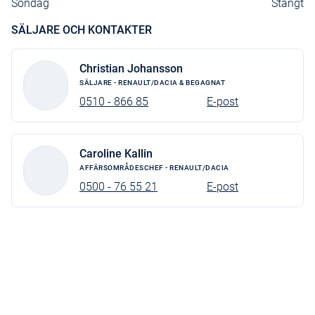
Söndag
Stängt
Justerbar ratt höjd/djup
SÄLJARE OCH KONTAKTER
LED strålkastare
Ytterbackspegel i Koppar
Christian Johansson
SÄLJARE - RENAULT/DACIA & BEGAGNAT
Elhissar bak
0510 - 866 85
E-post
Caroline Kallin
AFFÄRSOMRÅDESCHEF - RENAULT/DACIA
0500 - 76 55 21
E-post