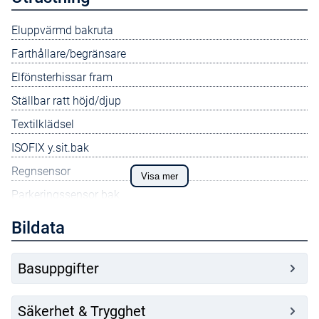
Eluppvärmd bakruta
Farthållare/begränsare
Elfönsterhissar fram
Ställbar ratt höjd/djup
Textilklädsel
ISOFIX y.sit.bak
Regnsensor
Visa mer
Parkeringssensor bak
Man luftkonditionering
Bildata
2 högtalare fram
15t plåtlfälg m hjulsidor
Basuppgifter
Filbytesvarning
Säkerhet & Trygghet
Lätt tonade rutor