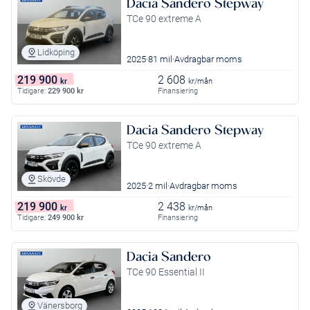
Dacia Sandero Stepway
TCe 90 extreme A
Lidköping
2025
81 mil
Avdragbar moms
219 900
2 608
kr
kr/mån
Tidigare:
229 900
kr
Finansiering
Dacia Sandero Stepway
TCe 90 extreme A
Skövde
2025
2 mil
Avdragbar moms
219 900
2 438
kr
kr/mån
Tidigare:
249 900
kr
Finansiering
Dacia Sandero
TCe 90 Essential II
Vänersborg