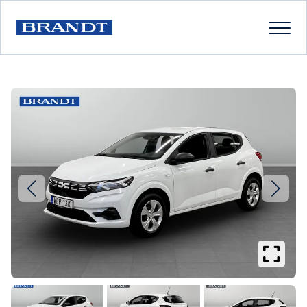
Se
större
bilder