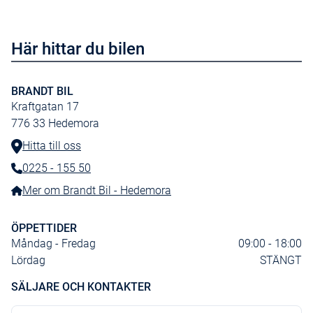
Rear cross traffic alert
Regnsensor
Här hittar du bilen
Svankstöd förarstol
SYNC
BRANDT BIL
Sätesvärme bak
Kraftgatan 17
Sätesvärme fram
776 33
Hedemora
Takreling i krom
Hitta till oss
Traffic jam assist
0225 - 155 50
Telefonnummer:
Trådlös laddning mobil
Mer om Brandt Bil - Hedemora
Uppvärmd ratt
ÖPPETTIDER
Ventilerade framstolar
Måndag - Fredag
09:00 - 18:00
Lördag
STÄNGT
SÄLJARE OCH KONTAKTER