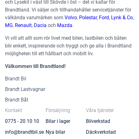
och Lysekil i väst till Skövde i öst – det vi kallar för
Brandtland. Vi säljer och tillhandahåller servicetjänster för
välkända varumärken som
Volvo
,
Polestar
,
Ford
,
Lynk & Co
,
MG
,
Renault
,
Dacia
och
Mazda
.
Vi vill att allt som rör livet med bilen, lastbilen och båten
blir enkelt, inspirerande och tryggt och ge alla i Brandtland
möjligheten till ett hållbart och mobilt liv.
Välkommen till Brandtland!
Brandt Bil
Brandt Lastvagnar
Brandt Båt
Kontakt
Försäljning
Våra tjänster
0775 - 20 10 10
Bilar i lager
Bilverkstad
info@brandtbil.se
Nya bilar
Däckverkstad