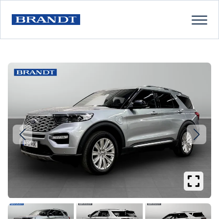
Se
större
bilder