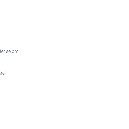
ller se om
re!