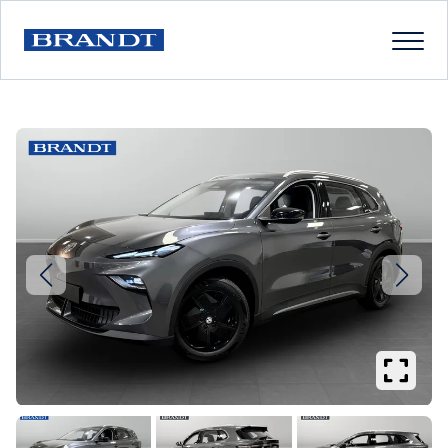
Se
större
bilder