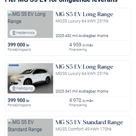
MG S5 EV Long Range
MGS5 Luxury 64 kWh 231hk
Hedemora
2025
432 mil
Avdragbar moms
399 000
4 959
kr
kr/mån
Försäljningspris
Finansiering
MG S5 EV Long Range
MGS5 Luxury 64 kWh 231hk
Falköping
2025
341 mil
Avdragbar moms
399 900
4 970
kr
kr/mån
Försäljningspris
Finansiering
MG S5 EV Standard Range
MGS5 Comfort 49 kWh 170hk