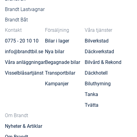
Brandt Lastvagnar
Brandt Båt
Kontakt
Försäljning
Våra tjänster
0775 - 20 10 10
Bilar i lager
Bilverkstad
info@brandtbil.se
Nya bilar
Däckverkstad
Våra anläggningar
Begagnade bilar
Bilvård & Rekond
Visselblåsartjänst
Transportbilar
Däckhotell
Kampanjer
Biluthyrning
Tanka
Tvätta
Om Brandt
Nyheter & Artiklar
Om Brandt