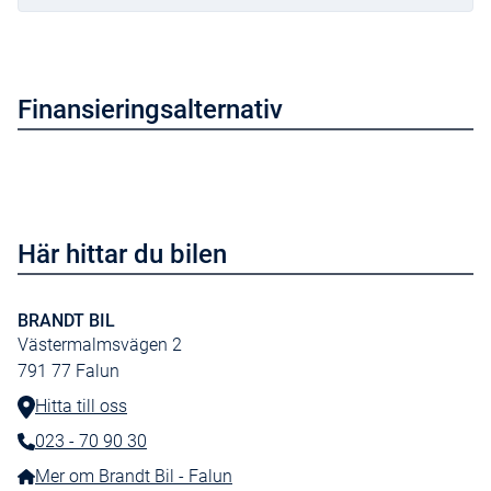
MG iSMART Lite Connectivity System
Parkeringssensor bak
Passagerarstol fram med 4-vägs justering
Finansieringsalternativ
Rails
Rear Cross Traffic Alert
Spoiler
Startspärr
Här hittar du bilen
Säten med tygklädsel
TPMS
BRANDT BIL
Västermalmsvägen 2
Traffic Jam Assist
791 77
Falun
USB-portar
Hitta till oss
V2L (Vehicle to load) Kabel köpes separat
023 - 70 90 30
Telefonnummer:
Ventiler bak
Mer om Brandt Bil - Falun