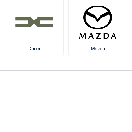
Mazda
Dacia
Brandt Bil är en familjeägd företagskoncern från 1929 med
ett 30-tal anläggningar från Mora i norr till Alingsås i söder
och Lysekil i väst till Skövde i öst – det vi kallar för
Brandtland. Vi säljer och tillhandahåller servicetjänster för