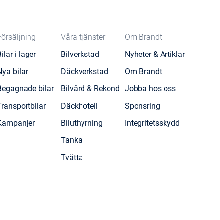
Försäljning
Våra tjänster
Om Brandt
Bilar i lager
Bilverkstad
Nyheter & Artiklar
Nya bilar
Däckverkstad
Om Brandt
Begagnade bilar
Bilvård & Rekond
Jobba hos oss
Transportbilar
Däckhotell
Sponsring
Kampanjer
Biluthyrning
Integritetsskydd
Tanka
Tvätta