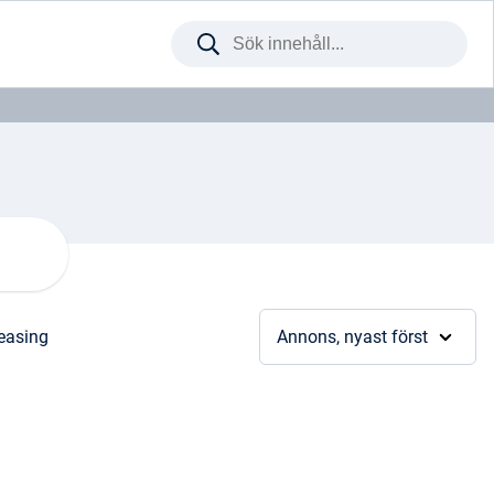
Sök
på
webbplatsen
leasing
Annons, nyast först