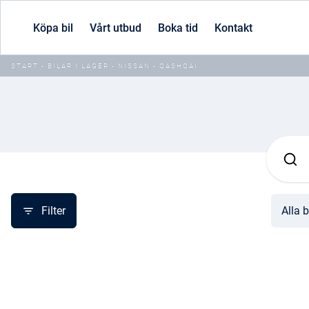
Köpa bil
Vårt utbud
Boka tid
Kontakt
START
-
BILAR I LAGER
-
NISSAN
-
QASHQAI
Filter
Alla b