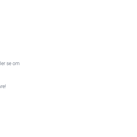
ller se om
re!