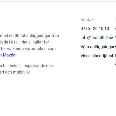
Kontakt
0775 - 20 10 10
 med ett 30-tal anläggningar från
info@brandtbil.se
övde i öst – det vi kallar för
Våra anläggningar
ter för välkända varumärken som
h
Mazda
.
Visselblåsartjänst
en blir enkelt, inspirerande och
art och mobilt liv.