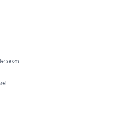
ller se om
re!