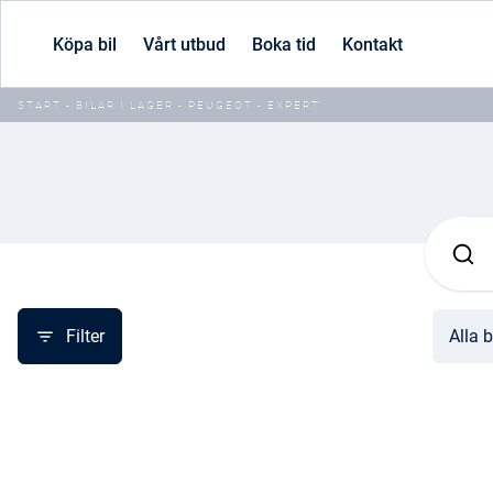
Köpa bil
Vårt utbud
Boka tid
Kontakt
START
-
BILAR I LAGER
-
PEUGEOT
-
EXPERT
Filter
Alla b