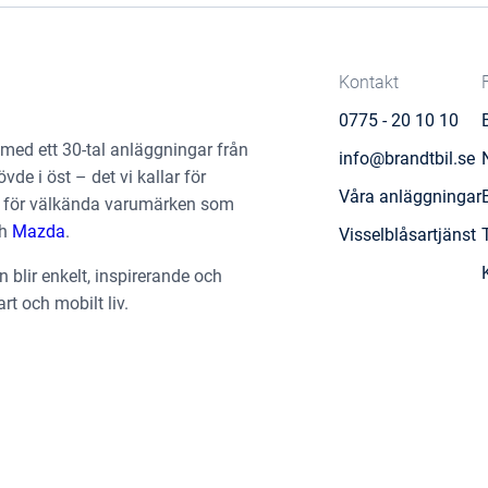
Kontakt
0775 - 20 10 10
 med ett 30-tal anläggningar från
info@brandtbil.se
övde i öst – det vi kallar för
Våra anläggningar
ter för välkända varumärken som
h
Mazda
.
Visselblåsartjänst
en blir enkelt, inspirerande och
art och mobilt liv.