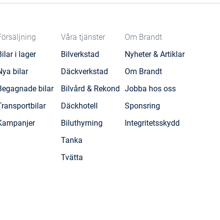
Försäljning
Våra tjänster
Om Brandt
Bilar i lager
Bilverkstad
Nyheter & Artiklar
Nya bilar
Däckverkstad
Om Brandt
Begagnade bilar
Bilvård & Rekond
Jobba hos oss
Transportbilar
Däckhotell
Sponsring
Kampanjer
Biluthyrning
Integritetsskydd
Tanka
Tvätta