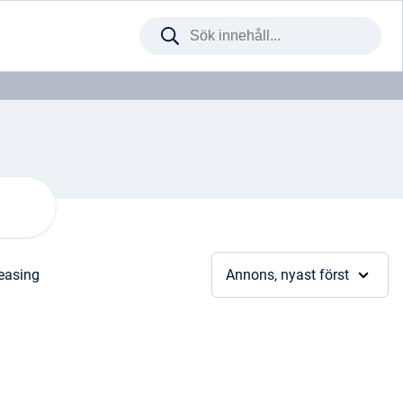
Sök
på
webbplatsen
leasing
Annons, nyast först