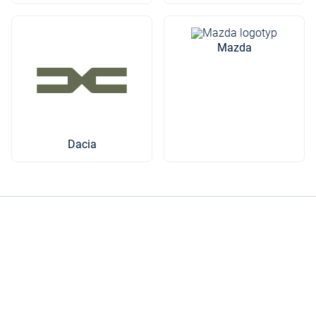
Mazda
Dacia
Brandt Bil är en familjeägd företagskoncern från 1929 med
ett 30-tal anläggningar från Mora i norr till Alingsås i söder