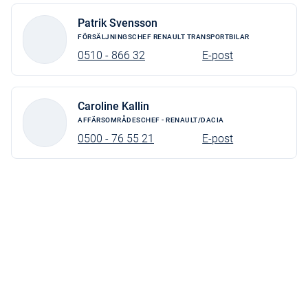
Solskydd (ej spegel) pass
Patrik Svensson
Extra värmeelement hytt
FÖRSÄLJNINGSCHEF RENAULT TRANSPORTBILAR
Autobroms AEBS
0510 - 866 32
E-post
Aktiv filhållningsassist
Plastmatta i hytt
Caroline Kallin
AFFÄRSOMRÅDESCHEF - RENAULT/DACIA
Intelligent speed assist
0500 - 76 55 21
E-post
Trådlös smartphonespeglin