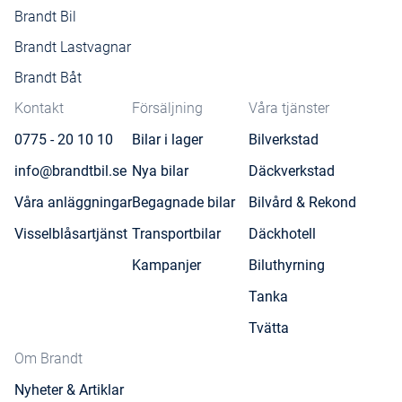
Brandt Bil
Brandt Lastvagnar
Brandt Båt
Kontakt
Försäljning
Våra tjänster
0775 - 20 10 10
Bilar i lager
Bilverkstad
info@brandtbil.se
Nya bilar
Däckverkstad
Våra anläggningar
Begagnade bilar
Bilvård & Rekond
Visselblåsartjänst
Transportbilar
Däckhotell
Kampanjer
Biluthyrning
Tanka
Tvätta
Om Brandt
Nyheter & Artiklar