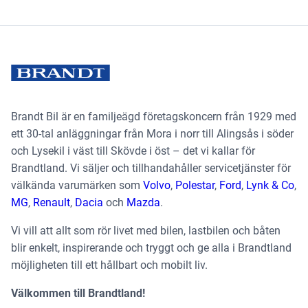
Brandt Bil är en familjeägd företagskoncern från 1929 med
ett 30-tal anläggningar från Mora i norr till Alingsås i söder
och Lysekil i väst till Skövde i öst – det vi kallar för
Brandtland. Vi säljer och tillhandahåller servicetjänster för
välkända varumärken som
Volvo
,
Polestar
,
Ford
,
Lynk & Co
,
MG
,
Renault
,
Dacia
och
Mazda
.
Vi vill att allt som rör livet med bilen, lastbilen och båten
blir enkelt, inspirerande och tryggt och ge alla i Brandtland
möjligheten till ett hållbart och mobilt liv.
Välkommen till Brandtland!