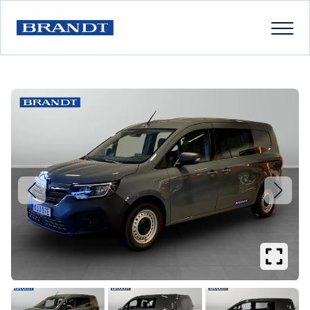
Se
större
bilder