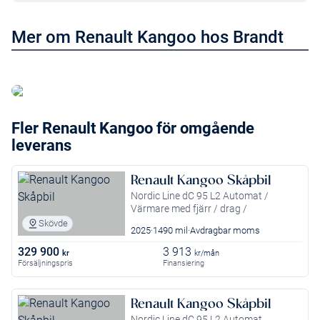
Mer om Renault Kangoo hos Brandt
Läs mer om Renault Kangoo E-Tech
Fler Renault Kangoo för omgående
leverans
Renault Kangoo Skåpbil
Nordic Line dC 95 L2 Automat /
Värmare med fjärr / drag /
backkamera
Skövde
2025
1490 mil
Avdragbar moms
329 900
3 913
kr
kr/mån
Försäljningspris
Finansiering
Renault Kangoo Skåpbil
Nordic Line dC 95 L2 Automat,