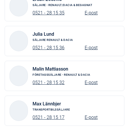
Parkeringssensorer bak
SÄLJARE - RENAULT/DACIA & BEGAGNAT
Trötthetsvarning
0521 - 28 15 35
E-post
Prep Alkolås
Avstängning kr-kudde pass
Julia Lund
Växelspaksknopp i plast
SÄLJARE RENAULT & DACIA
Skydd underrede fram
0521 - 28 15 36
E-post
Renault autom. nödsamtal
Sidoairbag med gardiner
Malin Mattiasson
FÖRETAGSSÄLJARE - RENAULT & DACIA
Infällbar nyckel 3 knapp
0521 - 28 15 32
E-post
Hatthylla ovanför förare
12V uttag i skåp
Max Lännbjer
Easy Link 8" DAB+smartp
TRANSPORTBILSSÄLJARE
Medium hjulsidor 16t
0521 - 28 15 17
E-post
Förardisplay3,5t svartvit