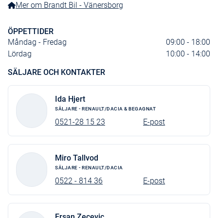
Mer om Brandt Bil - Vänersborg
Regnsensor
Man luftkonditionering
ÖPPETTIDER
Stolsvärme förare o pass
Måndag - Fredag
09:00 - 18:00
Lördag
10:00 - 14:00
Plåtade sidor bak
SÄLJARE OCH KONTAKTER
Eljust uppvärm y-backspeg
Tygklädsel
Ida Hjert
Hill Start Assist
SÄLJARE - RENAULT/DACIA & BEGAGNAT
Bältespåminnare, fram
0521-28 15 23
E-post
Däckreparationssett
LED-belysning i skåp
Miro Tallvod
SÄLJARE - RENAULT/DACIA
16t plåthjul
0522 - 814 36
E-post
Trafikskyltsavläsning
LED varselljus
Ersan Zecevic