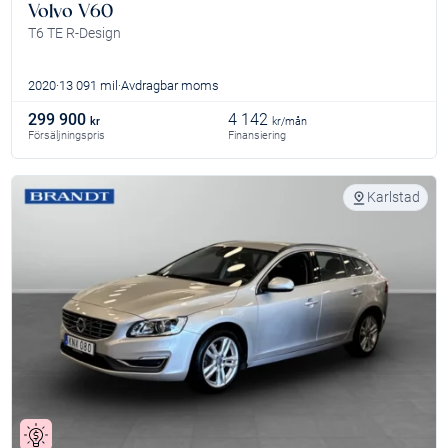
Volvo V60
T6 TE R-Design
2020
13 091 mil
Avdragbar moms
299 900
4 142
kr
kr/mån
Försäljningspris
Finansiering
Karlstad