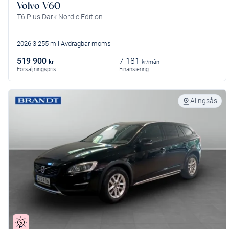
Volvo V60
T6 Plus Dark Nordic Edition
2026
3 255 mil
Avdragbar moms
519 900
7 181
kr
kr/mån
Försäljningspris
Finansiering
Alingsås