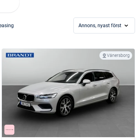
leasing
Annons, nyast först
Vänersborg