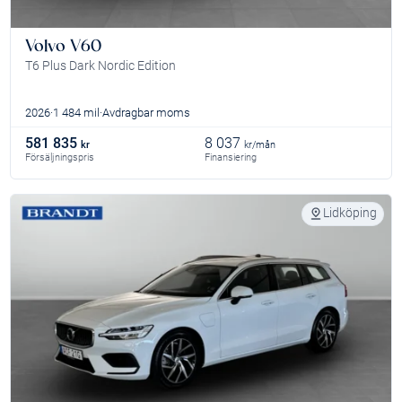
Volvo V60
T6 Plus Dark Nordic Edition
2026
1 484 mil
Avdragbar moms
581 835
8 037
kr
kr/mån
Försäljningspris
Finansiering
Lidköping