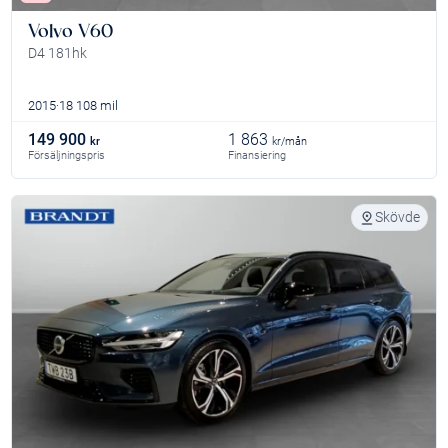
Volvo V60
D4 181hk
2015
18 108 mil
149 900
1 863
kr
kr/mån
Försäljningspris
Finansiering
Skövde