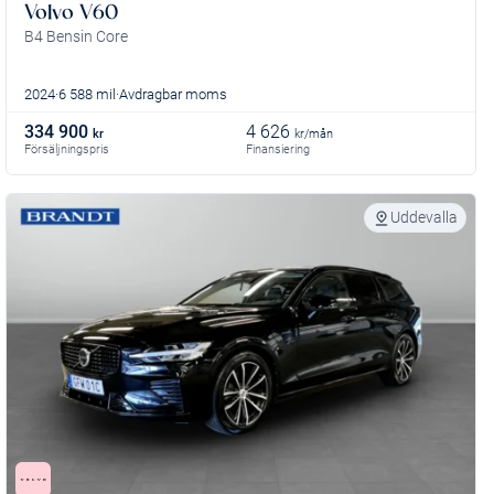
Volvo V60
B4 Bensin Core
2024
6 588 mil
Avdragbar moms
334 900
4 626
kr
kr/mån
Försäljningspris
Finansiering
Uddevalla