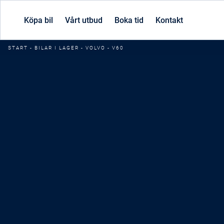
Köpa bil
Vårt utbud
Boka tid
Kontakt
START
-
BILAR I LAGER
-
VOLVO
-
V60