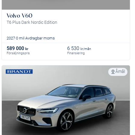
Volvo V60
T6 Plus Dark Nordic Edition
2027
0 mil
Avdragbar moms
589 000
6 530
kr
kr/mån
Försäljningspris
Finansiering
Åmål