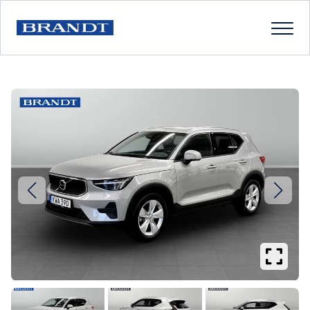
Se
större
bilder