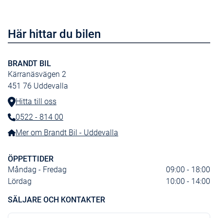
Ytterbacksp elinfällbara
Spolmunstycke eluppvärmda
Här hittar du bilen
Apple CarPlay
Baklucka elmanövrerad.
BRANDT BIL
Induktiv laddn,smartphone
Kärranäsvägen 2
Keyless Entry and Start
451 76
Uddevalla
ISOFIXfästen ytterpl bak
Hitta till oss
Klimatautomatik (2zon)
0522 - 814 00
Telefonnummer:
Dynförlängning fram
Mer om Brandt Bil - Uddevalla
Programmerbar bränslevärm
ÖPPETTIDER
Måndag - Fredag
09:00 - 18:00
Lördag
10:00 - 14:00
SÄLJARE OCH KONTAKTER