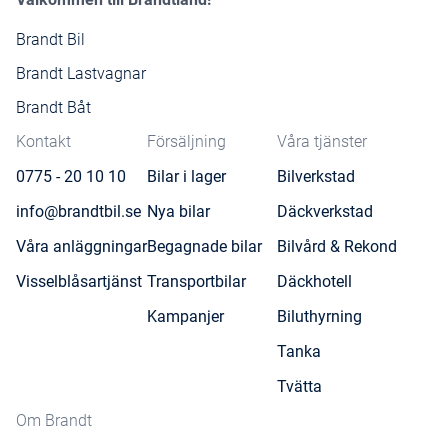
Brandt Bil
Brandt Lastvagnar
Brandt Båt
Kontakt
Försäljning
Våra tjänster
0775 - 20 10 10
Bilar i lager
Bilverkstad
info@brandtbil.se
Nya bilar
Däckverkstad
Våra anläggningar
Begagnade bilar
Bilvård & Rekond
Visselblåsartjänst
Transportbilar
Däckhotell
Kampanjer
Biluthyrning
Tanka
Tvätta
Om Brandt