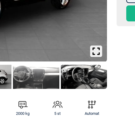
Se
större
bilder
2000 kg
5 st
Automat