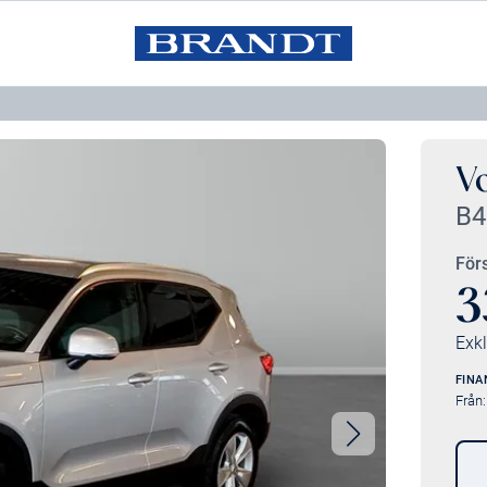
V
B4
Förs
3
Exk
FINA
Från