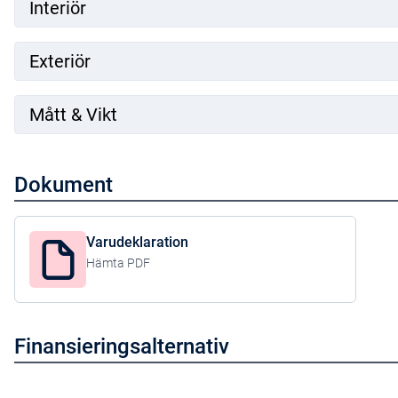
Interiör
Road Sign Information
Go
Google Play Store 4 år
Goo
Exteriör
Safety Assistance
Au
Fjärrst.tj VolvoCars-app
Mått & Vikt
Dokument
Varudeklaration
Hämta PDF
Finansieringsalternativ