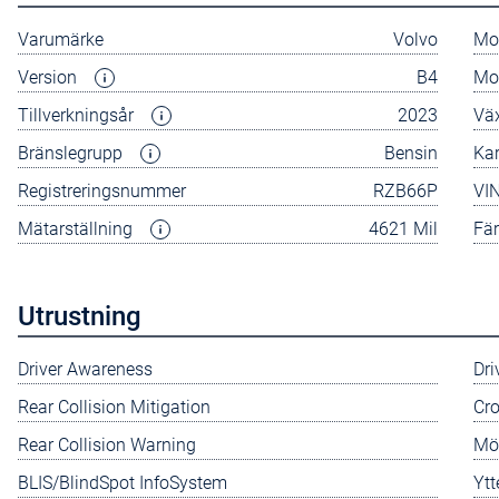
Varumärke
Volvo
Mo
Version
B4
Mo
Tillverkningsår
2023
Vä
Bränslegrupp
Bensin
Ka
Registreringsnummer
RZB66P
VI
Mätarställning
4621 Mil
Fä
Utrustning
Driver Awareness
Dr
Rear Collision Mitigation
Cro
Rear Collision Warning
Mör
BLIS/BlindSpot InfoSystem
Yt