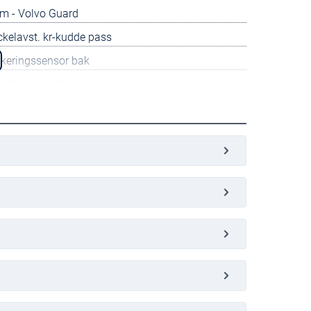
m - Volvo Guard
kelavst. kr-kudde pass
rkeringssensor bak
ne Keeping Aid
ward Collision Warning
rkeringssensor fram/bak
ttvärme
ålkastare LED
olmunstycke eluppvärmda
klucka elmanövrerad.
less Entry and Start
imatautomatik (2zon)
ogrammerbar bränslevärm