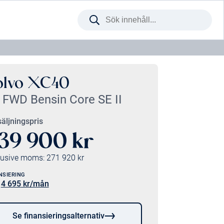
Sök
på
webbplatsen
olvo XC40
 FWD Bensin Core SE II
äljningspris
39 900
kr
lusive moms:
271 920
kr
NSIERING
4 695
kr/mån
:
Se finansieringsalternativ