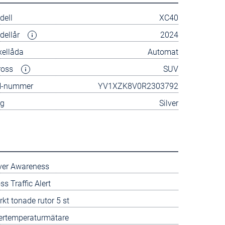
dell
XC40
dellår
2024
xellåda
Automat
ross
SUV
N-nummer
YV1XZK8V0R2303792
rg
Silver
iver Awareness
ss Traffic Alert
kt tonade rutor 5 st
tertemperaturmätare