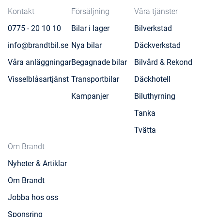
Kontakt
Försäljning
Våra tjänster
0775 - 20 10 10
Bilar i lager
Bilverkstad
info@brandtbil.se
Nya bilar
Däckverkstad
Våra anläggningar
Begagnade bilar
Bilvård & Rekond
Visselblåsartjänst
Transportbilar
Däckhotell
Kampanjer
Biluthyrning
Tanka
Tvätta
Om Brandt
Nyheter & Artiklar
Om Brandt
Jobba hos oss
Sponsring