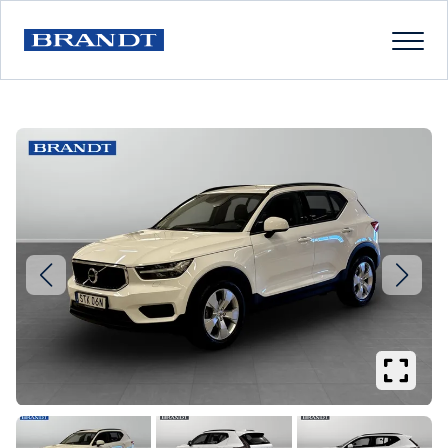
Se
större
bilder