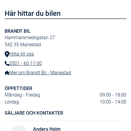
USB ingång dubbla
Här hittar du bilen
Sidokrockkuddar SIPS fram
Ratt Läder
BRANDT BIL
Takrails integr svarta
Hammarsmedsgatan 27
542 35
Mariestad
Hitta till oss
0501 - 60 11 00
Telefonnummer:
Mer om Brandt Bil - Mariestad
ÖPPETTIDER
Måndag - Fredag
09:00 - 18:00
Lördag
10:00 - 14:00
SÄLJARE OCH KONTAKTER
Anders Holm