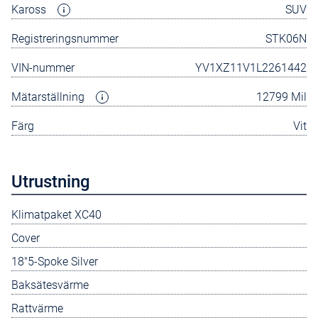
Kaross
SUV
Registreringsnummer
STK06N
VIN-nummer
YV1XZ11V1L2261442
Mätarställning
12799 Mil
Färg
Vit
Utrustning
Klimatpaket XC40
Cover
18"5-Spoke Silver
Baksätesvärme
Rattvärme