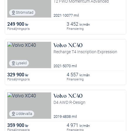
T2 FWD Momentum Advanced
Strömstad
2021
10077 mil
249 900
3 452
kr
kr/mån
Försäljningspris
Finansiering
Volvo XC40
Recharge T4 Inscription Expression
Lysekil
2021
5070 mil
329 900
4 557
kr
kr/mån
Försäljningspris
Finansiering
Volvo XC40
D4 AWD R-Design
Uddevalla
2019
4838 mil
359 900
4 971
kr
kr/mån
Försäljningspris
Finansiering