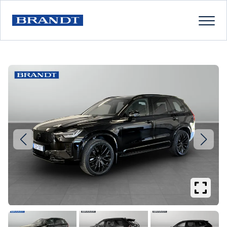
Se
större
bilder