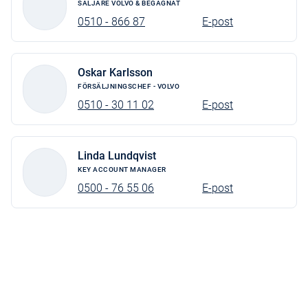
SÄLJARE VOLVO & BEGAGNAT
Android Auto
0510 - 866 87
E-post
Apple CarPlay
Instrumentpanel, klädd
Oskar Karlsson
Connected Safety
FÖRSÄLJNINGSCHEF - VOLVO
0510 - 30 11 02
E-post
Baklucka elmanövrerad.
Driver Awareness
Driver Assistance
Linda Lundqvist
KEY ACCOUNT MANAGER
HarmanKardon PremiumSound
0500 - 76 55 06
E-post
Pilot Assist
Road Sign Information
Intelligent Speed Assist
Google Maps 4 år
Google Play Store 4 år