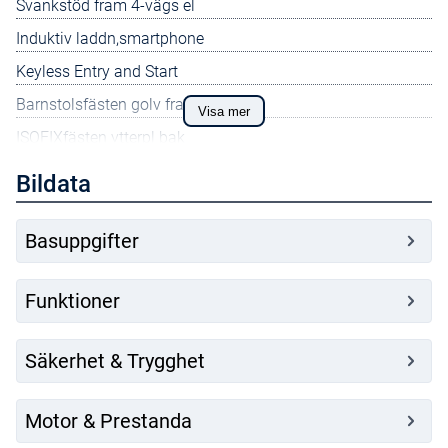
Svankstöd fram 4-vägs el
Induktiv laddn,smartphone
Keyless Entry and Start
Barnstolsfästen golv fram
Visa mer
ISOFIXfästen ytterpl bak
Stolsminne passagerarstol
Bildata
Dynförlängning fram
Klimatanläggning 4 zon
Basuppgifter
Dekorlist sidofönst/svart
Funktioner
Dolda slutrör
Ytterbacksp eluppvärmda
Säkerhet & Trygghet
Framstolar eluppvärmda
Takrails integr bl-svarta
Motor & Prestanda
Barnsäkerhetslås bak el