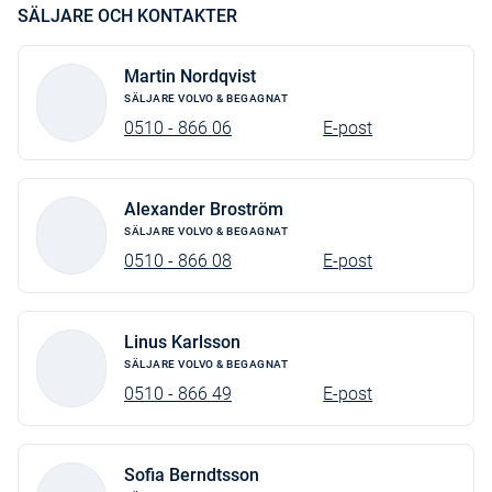
Torkarblad int spolsystem
SÄLJARE OCH KONTAKTER
Däcktryckskontroll iTPMS
Martin Nordqvist
B-spegelkåpor blanksvarta
SÄLJARE VOLVO & BEGAGNAT
Parkeringssensor fram/bak
0510 - 866 06
E-post
Head-up display
Digitalradio DAB+
Alexander Broström
Rattvärme
SÄLJARE VOLVO & BEGAGNAT
0510 - 866 08
E-post
Nackskydd bak elfällbara
In/ut speglar aut avbländ
Passagerarstol elmanöv
Linus Karlsson
SÄLJARE VOLVO & BEGAGNAT
Förarstol elmanövrerad
0510 - 866 49
E-post
Stämningsljus Interiört
Ytterbacksp elinfällbara
Sofia Berndtsson
Run off Road Mitigation