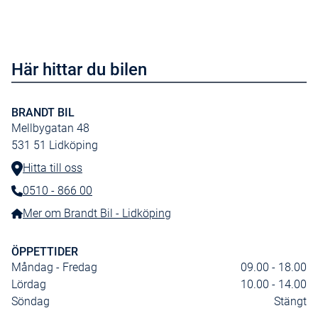
Eluttag 12V i bagage
Panoramaglastak
Däcklagningsats med kompr
Här hittar du bilen
Subwoofer
Elman. Parkeringsbroms
BRANDT BIL
Regnsensor
Mellbygatan 48
Lane Keeping Aid
531 51
Lidköping
Hill Start Assist
Hitta till oss
7 säten
0510 - 866 00
Telefonnummer:
Forward Collision Warning
Mer om Brandt Bil - Lidköping
Rattknappar
ÖPPETTIDER
Parkeringskamera 360
Måndag - Fredag
09.00 - 18.00
Drive mode settings
Lördag
10.00 - 14.00
Söndag
Stängt
Klimat för 3:e sätesraden