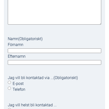
Adaptive Cruise Control
Blanksvart järnmärke
Emblem i blanksvart
Förardisplay 12.3"digital
Driver Alert
Namn
(Obligatoriskt)
Förnamn
LED-matris
HB-svart det. fr.spolier
Efternamn
21"Multispoke Black Edt
Volvo Connect
Jag vill bli kontaktad via ...
(Obligatoriskt)
Connect Plus 4 år
E-post
Telefon
Jag vill helst bli kontaktad ...