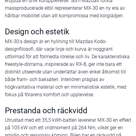
erbjuda en unik körupplevelse. Som Mazdas första
massproducerade elbil representerar MX-30 en ny era av
hållbar mobilitet utan att kompromissa med körglädjen.
Design och estetik
MX-30:s design är en hyllning till Mazdas Kodo-
designfilosofi, där varje linje och kurva är noggrant
utformad för att förmedla rörelse och liv. De karakteristiska
freestyle-dörrarna, inspirerade av RX-8, ger inte bara ett
distinkt utseende utan underlättar även enkel åtkomst till
både fram- och baksäten. Interiören präglas av
högkvalitativa material och en minimalistisk estetik, med
fokus på förarens komfort och upplevelse.
Prestanda och räckvidd
Utrustad med ett 35,5 kWh-batteri levererar MX-30 en effekt
på 105 kW och ett vridmoment på 264 Nm, vilket ger en
smidig och responsiv körning. Bilen har en räckvidd på