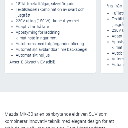
18″ lättmetallfälgar, silverfärgade
4
Pris från
Textilklädsel i kombination av svart och
18″ lättm
ljusgrått.
Textilklä
230V uttag (150 W) i kupéutrymmet
ljusgrått.
Adaptiv farthållare
230V utt
Appstyrning för laddning,
Adaptiv f
klimatinställningar mm.
Appstyrni
Autobroms med fotgängaridentifiering
klimatin
Automatiskt avbländbar inre backspegel
Autobrom
Automatiskt helljus
Automati
Avser: E-Skyactiv EV (elbil)
Automatis
Mazda MX-30 är en banbrytande eldriven SUV som
kombinerar innovativ teknik med elegant design för att