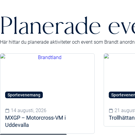
Planerade eve
Här hittar du planerade aktiviteter och event som Brandt anordnar
Sportevenemang
Sportevene
14 augusti, 2026
21 august
MXGP – Motorcross-VM i
Trollhätta
Uddevalla