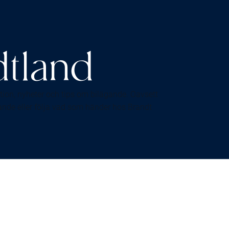
dtland
ation, nyheter och tips om bilägande. Oavsett
rande eller följa vad som händer hos Brandt