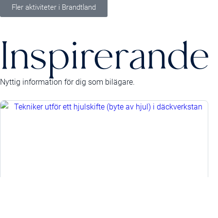
Fler aktiviteter i Brandtland
Inspirerande 
Nyttig information för dig som bilägare.
När ska jag byta däck?