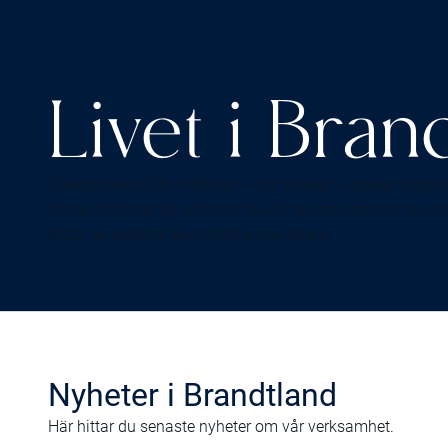
Livet i Bran
Välkommen till Brandtland – här samlar vi guider, inspir
om du funderar på att köpa bil, vill ta hand om din nuva
hittar du innehåll som hjälper dig vidare.
Nyheter i Brandtland
Här hittar du senaste nyheter om vår verksamhet.