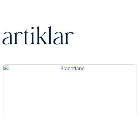
artiklar
Utföra bilservice hos oss