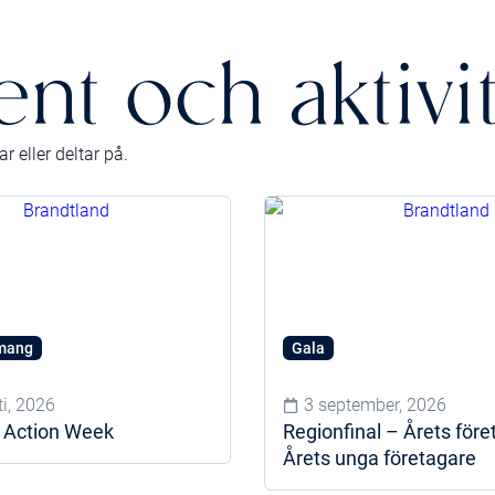
nt och aktivi
 eller deltar på.
mang
Gala
i, 2026
3 september, 2026
n Action Week
Regionfinal – Årets före
Årets unga företagare