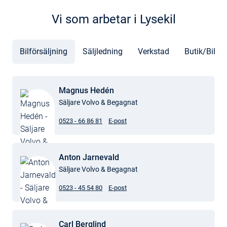
Vi som arbetar i Lysekil
Bilförsäljning
Säljledning
Verkstad
Butik/Bildel
Magnus Hedén
Säljare Volvo & Begagnat
0523 - 66 86 81
E-post
Anton Jarnevald
Säljare Volvo & Begagnat
0523 - 45 54 80
E-post
Carl Berglind