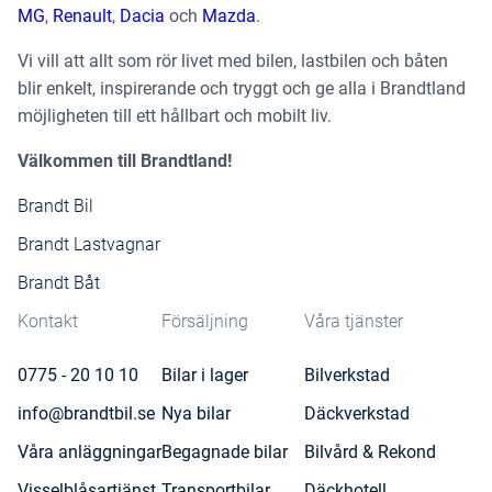
MG
,
Renault
,
Dacia
och
Mazda
.
Vi vill att allt som rör livet med bilen, lastbilen och båten
blir enkelt, inspirerande och tryggt och ge alla i Brandtland
möjligheten till ett hållbart och mobilt liv.
Välkommen till Brandtland!
Brandt Bil
Brandt Lastvagnar
Brandt Båt
Kontakt
Försäljning
Våra tjänster
0775 - 20 10 10
Bilar i lager
Bilverkstad
info@brandtbil.se
Nya bilar
Däckverkstad
Våra anläggningar
Begagnade bilar
Bilvård & Rekond
Visselblåsartjänst
Transportbilar
Däckhotell