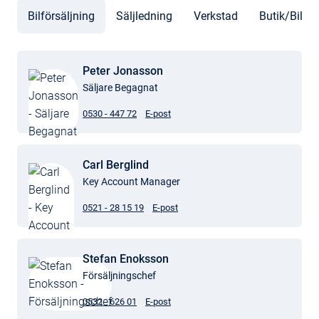
Bilförsäljning
Säljledning
Verkstad
Butik/Bildel
Peter Jonasson
Säljare Begagnat
0530 - 447 72
E-post
Carl Berglind
Key Account Manager
0521 - 28 15 19
E-post
Stefan Enoksson
Försäljningschef
0532 - 626 01
E-post