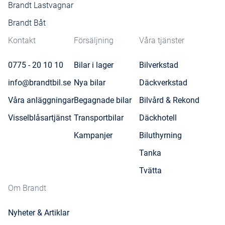
Brandt Lastvagnar
Brandt Båt
Kontakt
Försäljning
Våra tjänster
0775 - 20 10 10
Bilar i lager
Bilverkstad
info@brandtbil.se
Nya bilar
Däckverkstad
Våra anläggningar
Begagnade bilar
Bilvård & Rekond
Visselblåsartjänst
Transportbilar
Däckhotell
Kampanjer
Biluthyrning
Tanka
Tvätta
Om Brandt
Nyheter & Artiklar