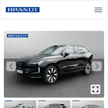
Se
större
bilder