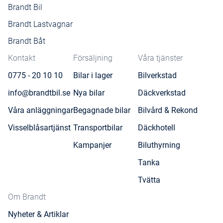
Brandt Bil
Brandt Lastvagnar
Brandt Båt
Kontakt
Försäljning
Våra tjänster
0775 - 20 10 10
Bilar i lager
Bilverkstad
info@brandtbil.se
Nya bilar
Däckverkstad
Våra anläggningar
Begagnade bilar
Bilvård & Rekond
Visselblåsartjänst
Transportbilar
Däckhotell
Kampanjer
Biluthyrning
Tanka
Tvätta
Om Brandt
Nyheter & Artiklar