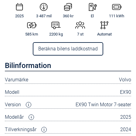
2025
3 487 mil
360 kr
El
111 kWh
585 km
2200 kg
7 st
Automat
Beräkna bilens laddkostnad
Bilinformation
Varumärke
Volvo
Modell
EX90
Version
EX90 Twin Motor 7-seater
Modellår
2025
Tillverkningsår
2024