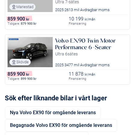
Ultra 7-sätes
Mariestad
2025
2613 mil
Avdragbar moms
859 900
10 199
kr
kr/mån
Tidigare:
879 900
kr
Finansiering
Volvo EX90 Twin Motor
Performance 6-Seater
Ultra 6sätes
Skövde
2025
3477 mil
Avdragbar moms
859 900
11 878
kr
kr/mån
Tidigare:
899 900
kr
Finansiering
Sök efter liknande bilar i vårt lager
Nya Volvo EX90 för omgående leverans
Begagnade Volvo EX90 för omgående leverans