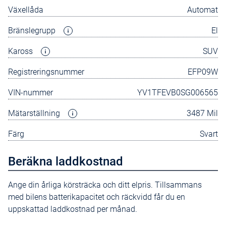
Växellåda
Automat
Bränslegrupp
El
Kaross
SUV
Registreringsnummer
EFP09W
VIN-nummer
YV1TFEVB0SG006565
Mätarställning
3487 Mil
Färg
Svart
Beräkna laddkostnad
Ange din årliga körsträcka och ditt elpris. Tillsammans
med bilens batterikapacitet och räckvidd får du en
uppskattad laddkostnad per månad.