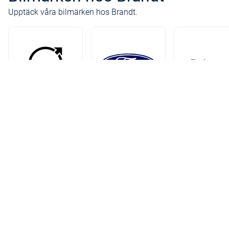
Upptäck våra bilmärken hos Brandt.
Volvo
Ford
Polestar
Brandt Bil är en familjeägd företagskoncern från 1929
Mora i norr till Alingsås i söder och Lysekil i väst till Sk