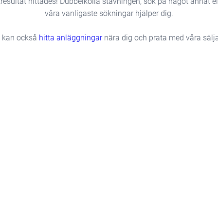
resultat hittades! Dubbelkolla stavningen, sök på något annat e
våra vanligaste sökningar hjälper dig.
 kan också
hitta anläggningar
nära dig och prata med våra sälja