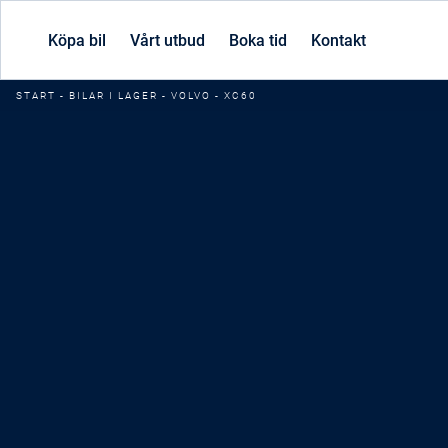
Köpa bil
Vårt utbud
Boka tid
Kontakt
START
-
BILAR I LAGER
-
VOLVO
-
XC60