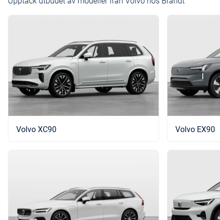
Upptäck utbudet av modeller från Volvo hos Brandt
Volvo XC90
Volvo EX90