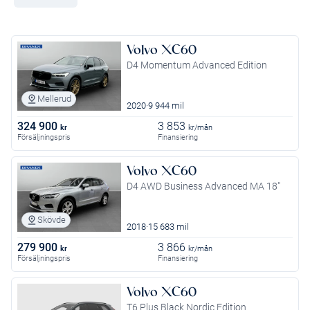
Volvo XC60
D4 Momentum Advanced Edition
Mellerud
2020
9 944 mil
324 900
3 853
kr
kr/mån
Försäljningspris
Finansiering
Volvo XC60
D4 AWD Business Advanced MA 18"
Skövde
2018
15 683 mil
279 900
3 866
kr
kr/mån
Försäljningspris
Finansiering
Volvo XC60
T6 Plus Black Nordic Edition