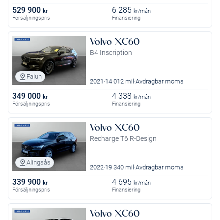
529 900
6 285
kr
kr/mån
Försäljningspris
Finansiering
Volvo XC60
B4 Inscription
Falun
2021
14 012 mil
Avdragbar moms
349 000
4 338
kr
kr/mån
Försäljningspris
Finansiering
Volvo XC60
Recharge T6 R-Design
Alingsås
2022
19 340 mil
Avdragbar moms
339 900
4 695
kr
kr/mån
Försäljningspris
Finansiering
Volvo XC60