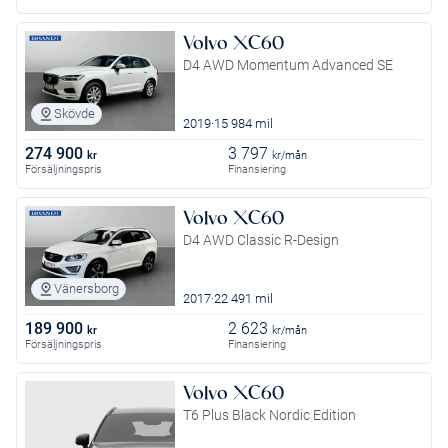
Volvo XC60
D4 AWD Momentum Advanced SE
Skövde
2019
15 984 mil
274 900
3 797
kr
kr/mån
Försäljningspris
Finansiering
Volvo XC60
D4 AWD Classic R-Design
Vänersborg
2017
22 491 mil
189 900
2 623
kr
kr/mån
Försäljningspris
Finansiering
Volvo XC60
T6 Plus Black Nordic Edition