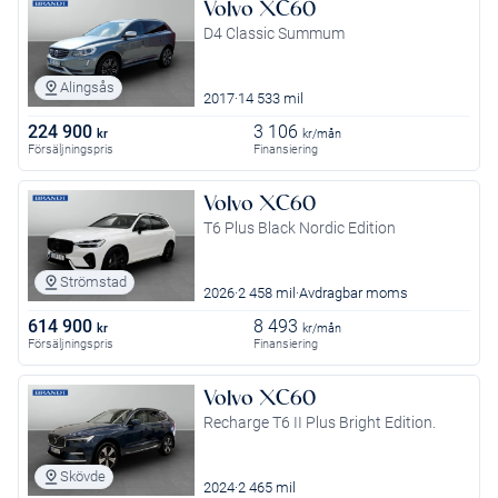
Volvo XC60
D4 Classic Summum
Alingsås
2017
14 533 mil
224 900
3 106
kr
kr/mån
Försäljningspris
Finansiering
Volvo XC60
T6 Plus Black Nordic Edition
Strömstad
2026
2 458 mil
Avdragbar moms
614 900
8 493
kr
kr/mån
Försäljningspris
Finansiering
Volvo XC60
Recharge T6 II Plus Bright Edition.
Skövde
2024
2 465 mil