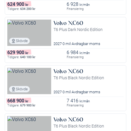
624 900
6 928
kr
kr/mån
Tidigare:
634 200
kr
Finansiering
Volvo XC60
T6 Plus Dark Nordic Edition
Skövde
2027
0 mil
Avdragbar moms
629 900
6 984
kr
kr/mån
Tidigare:
640 100
kr
Finansiering
Volvo XC60
T6 Plus Black Nordic Edition
Skövde
2027
0 mil
Avdragbar moms
668 900
7 416
kr
kr/mån
Tidigare:
679 900
kr
Finansiering
Volvo XC60
T6 Plus Black Nordic Edition