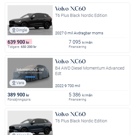
Volvo XC60
T6 Plus Black Nordic Edition
Dingle
2027
0 mil
Avdragbar moms
639 900
7 095
kr
kr/mån
Tidigare:
650 200
kr
Finansiering
Volvo XC60
B4 AWD Diesel Momentum Advanced
Edt
Vara
2022
9 700 mil
389 900
5 386
kr
kr/mån
Försäljningspris
Finansiering
Volvo XC60
T6 Plus Black Nordic Edition