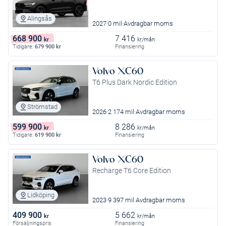
Alingsås
2027
0 mil
Avdragbar moms
668 900
7 416
kr
kr/mån
Tidigare:
679 900
kr
Finansiering
Volvo XC60
T6 Plus Dark Nordic Edition
Strömstad
2026
2 174 mil
Avdragbar moms
599 900
8 286
kr
kr/mån
Tidigare:
619 900
kr
Finansiering
Volvo XC60
Recharge T6 Core Edition
Lidköping
2023
9 397 mil
Avdragbar moms
409 900
5 662
kr
kr/mån
Försäljningspris
Finansiering