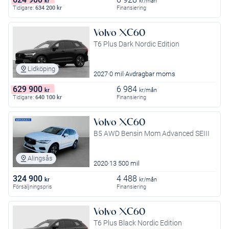
kr
kr/mån
Tidigare:
634 200
kr
Finansiering
Volvo XC60
T6 Plus Dark Nordic Edition
Lidköping
2027
0 mil
Avdragbar moms
629 900
6 984
kr
kr/mån
Tidigare:
640 100
kr
Finansiering
Volvo XC60
B5 AWD Bensin Mom Advanced SEIII
Alingsås
2020
13 500 mil
324 900
4 488
kr
kr/mån
Försäljningspris
Finansiering
Volvo XC60
T6 Plus Black Nordic Edition