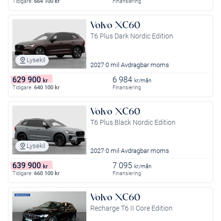
Tidigare:
664 100
kr
Finansiering
Volvo XC60
T6 Plus Dark Nordic Edition
Lysekil
2027
0 mil
Avdragbar moms
629 900
6 984
kr
kr/mån
Tidigare:
640 100
kr
Finansiering
Volvo XC60
T6 Plus Black Nordic Edition
Lysekil
2027
0 mil
Avdragbar moms
639 900
7 095
kr
kr/mån
Tidigare:
660 100
kr
Finansiering
Volvo XC60
Recharge T6 II Core Edition