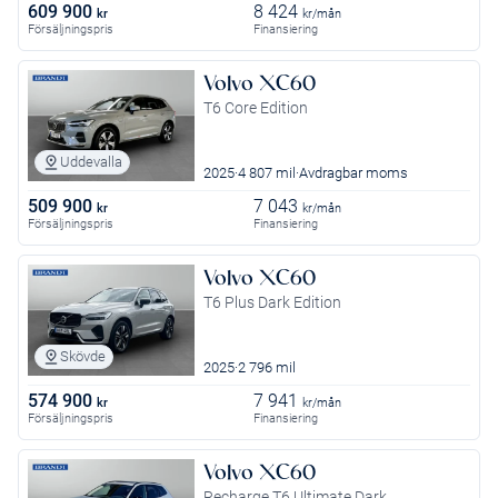
609 900
8 424
kr
kr/mån
Försäljningspris
Finansiering
Volvo XC60
T6 Core Edition
Uddevalla
2025
4 807 mil
Avdragbar moms
509 900
7 043
kr
kr/mån
Försäljningspris
Finansiering
Volvo XC60
T6 Plus Dark Edition
Skövde
2025
2 796 mil
574 900
7 941
kr
kr/mån
Försäljningspris
Finansiering
Volvo XC60
Recharge T6 Ultimate Dark