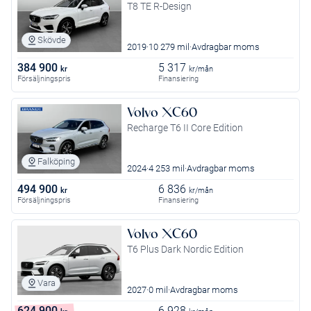
T8 TE R-Design
Skövde
2019
10 279 mil
Avdragbar moms
384 900
5 317
kr
kr/mån
Försäljningspris
Finansiering
Volvo XC60
Recharge T6 II Core Edition
Falköping
2024
4 253 mil
Avdragbar moms
494 900
6 836
kr
kr/mån
Försäljningspris
Finansiering
Volvo XC60
T6 Plus Dark Nordic Edition
Vara
2027
0 mil
Avdragbar moms
624 900
6 928