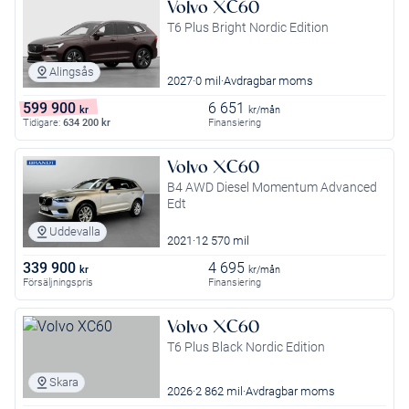
Volvo XC60
T6 Plus Bright Nordic Edition
Alingsås
2027
0 mil
Avdragbar moms
599 900
6 651
kr
kr/mån
Tidigare:
634 200
kr
Finansiering
Volvo XC60
B4 AWD Diesel Momentum Advanced
Edt
Uddevalla
2021
12 570 mil
339 900
4 695
kr
kr/mån
Försäljningspris
Finansiering
Volvo XC60
T6 Plus Black Nordic Edition
Skara
2026
2 862 mil
Avdragbar moms