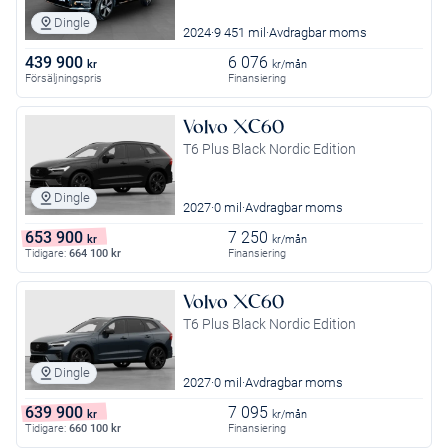
Dingle
2024
9 451 mil
Avdragbar moms
439 900
6 076
kr
kr/mån
Försäljningspris
Finansiering
Volvo XC60
T6 Plus Black Nordic Edition
Dingle
2027
0 mil
Avdragbar moms
653 900
7 250
kr
kr/mån
Tidigare:
664 100
kr
Finansiering
Volvo XC60
T6 Plus Black Nordic Edition
Dingle
2027
0 mil
Avdragbar moms
639 900
7 095
kr
kr/mån
Tidigare:
660 100
kr
Finansiering