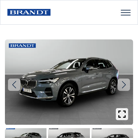
Se
större
bilder