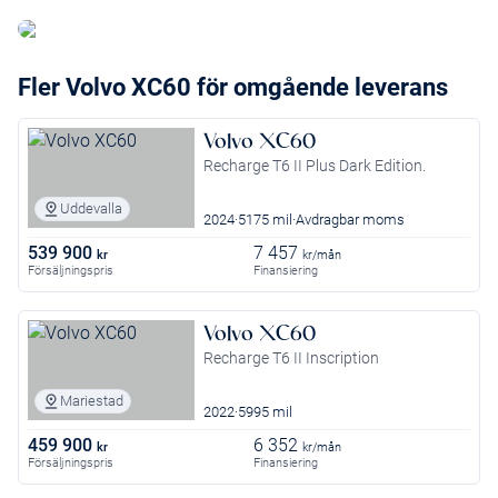
Fler Volvo XC60 för omgående leverans
Volvo XC60
Recharge T6 II Plus Dark Edition.
Uddevalla
2024
5175 mil
Avdragbar moms
539 900
7 457
kr
kr/mån
Försäljningspris
Finansiering
Volvo XC60
Recharge T6 II Inscription
Mariestad
2022
5995 mil
459 900
6 352
kr
kr/mån
Försäljningspris
Finansiering