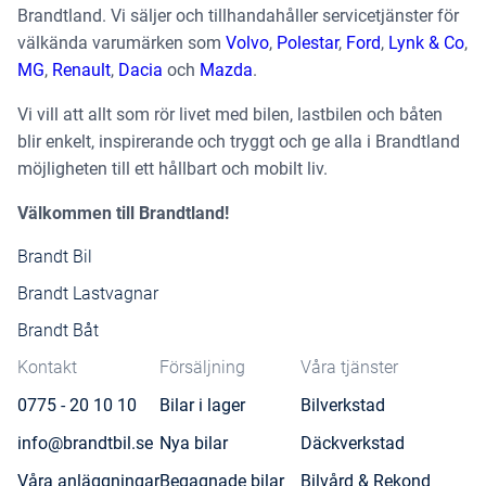
Brandtland. Vi säljer och tillhandahåller servicetjänster för
välkända varumärken som
Volvo
,
Polestar
,
Ford
,
Lynk & Co
,
MG
,
Renault
,
Dacia
och
Mazda
.
Vi vill att allt som rör livet med bilen, lastbilen och båten
blir enkelt, inspirerande och tryggt och ge alla i Brandtland
möjligheten till ett hållbart och mobilt liv.
Välkommen till Brandtland!
Brandt Bil
Brandt Lastvagnar
Brandt Båt
Kontakt
Försäljning
Våra tjänster
0775 - 20 10 10
Bilar i lager
Bilverkstad
info@brandtbil.se
Nya bilar
Däckverkstad
Våra anläggningar
Begagnade bilar
Bilvård & Rekond