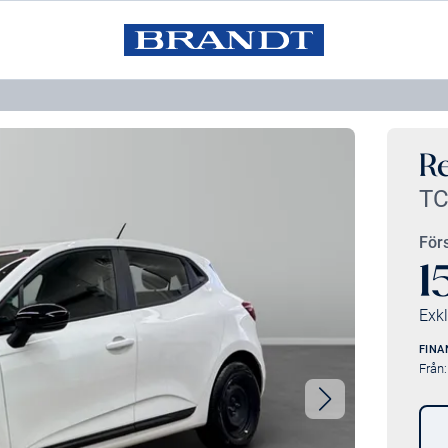
Re
TC
Förs
1
Exk
FINA
Från