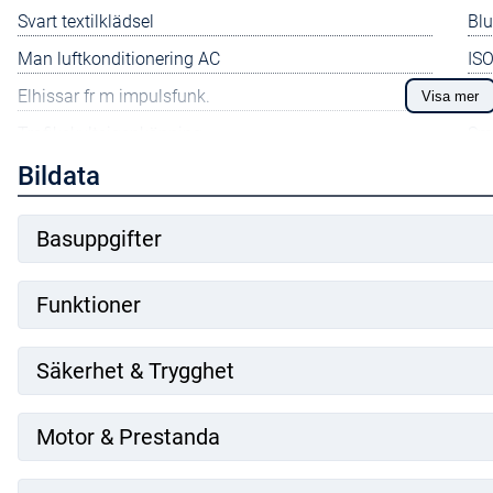
Svart textilklädsel
Blu
Man luftkonditionering AC
ISO
Elhissar fr m impulsfunk.
Pur
Visa mer
Trafikskyltsigenkänning
Sm
Easy Link 7tMultimediasys
Bildata
Trå
Farthållare/begränsare
El
Basuppgifter
Funktioner
Säkerhet & Trygghet
Motor & Prestanda