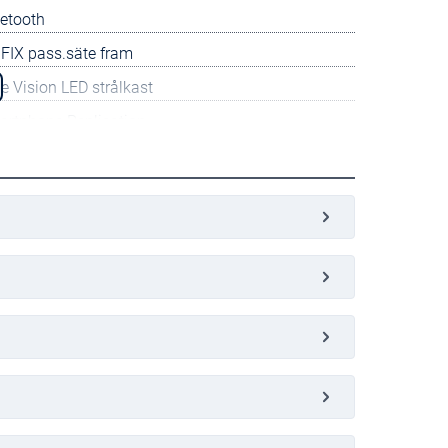
etooth
FIX pass.säte fram
e Vision LED strålkast
artphone Replication
dlös Apple CarPlay
uppvärmda framstolar