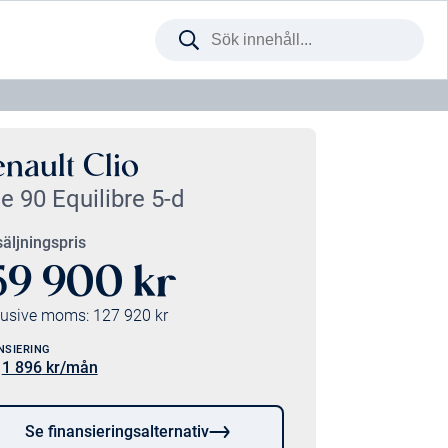
Sök
på
webbplatsen
nault Clio
e 90 Equilibre 5-d
äljningspris
59 900
kr
lusive moms:
127 920
kr
NSIERING
1 896
kr/mån
:
Se finansieringsalternativ