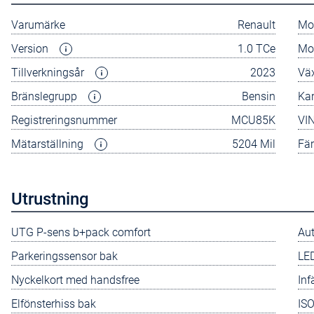
Varumärke
Renault
Mo
Version
1.0 TCe
Mo
Tillverkningsår
2023
Vä
Bränslegrupp
Bensin
Ka
Registreringsnummer
MCU85K
VI
Mätarställning
5204 Mil
Fä
Utrustning
UTG P-sens b+pack comfort
Aut
Parkeringssensor bak
LED
Nyckelkort med handsfree
Inf
Elfönsterhiss bak
ISO