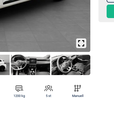
Se
större
bilder
1200 kg
5 st
Manuell