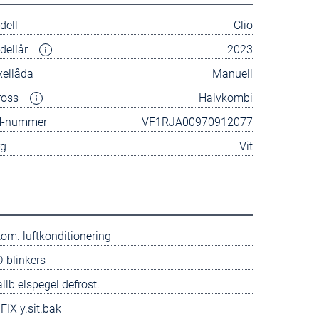
dell
Clio
dellår
2023
xellåda
Manuell
ross
Halvkombi
N-nummer
VF1RJA00970912077
rg
Vit
om. luftkonditionering
-blinkers
ällb elspegel defrost.
FIX y.sit.bak