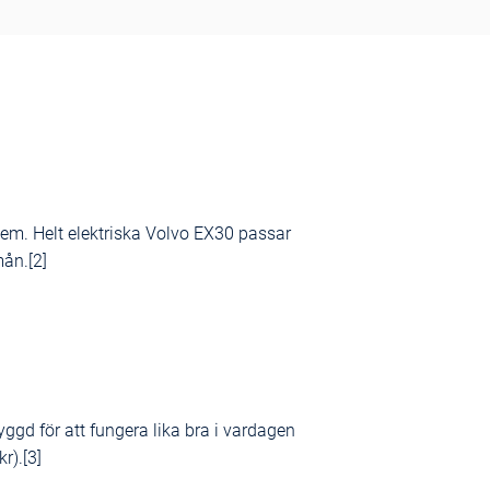
hem. Helt elektriska Volvo EX30 passar
mån.[2]
yggd för att fungera lika bra i vardagen
r).[3]