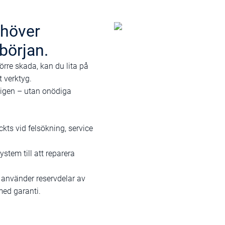
ehöver
 början.
örre skada, kan du lita på
t verktyg.
en igen – utan onödiga
ckts vid felsökning, service
stem till att reparera
h använder reservdelar av
med garanti.