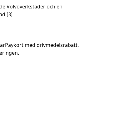
ade Volvoverkstäder och en
d.[3]
 CarPaykort med drivmedelsrabatt.
teringen.