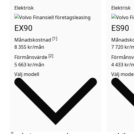
Elektrisk
Elektrisk
EX90
ES90
[1]
Månadskostnad
Månadsk
8 355 kr/mån
7 720 kr/
[2]
Förmånsvärde
Förmånsv
5 663 kr/mån
4 433 kr/
Välj modell
Välj model