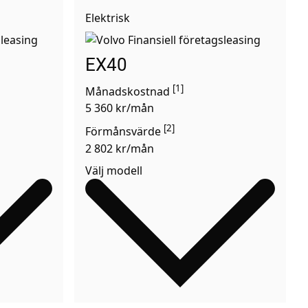
Elektrisk
EX40
[1]
Månadskostnad
5 360 kr/mån
[2]
Förmånsvärde
2 802 kr/mån
Välj modell