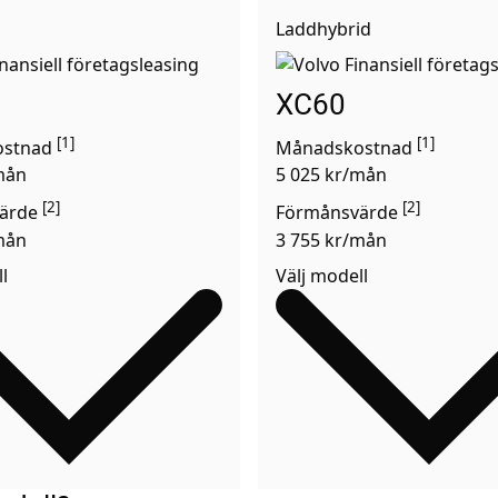
Laddhybrid
XC60
[1]
[1]
ostnad
Månadskostnad
mån
5 025 kr/mån
[2]
[2]
ärde
Förmånsvärde
mån
3 755 kr/mån
l
Välj modell