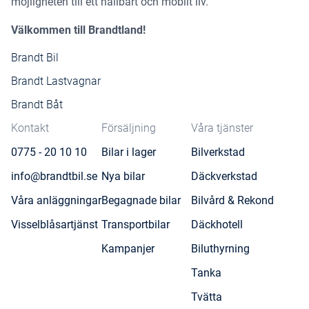
möjligheten till ett hållbart och mobilt liv.
Välkommen till Brandtland!
Brandt Bil
Brandt Lastvagnar
Brandt Båt
Kontakt
Försäljning
Våra tjänster
0775 - 20 10 10
Bilar i lager
Bilverkstad
info@brandtbil.se
Nya bilar
Däckverkstad
Våra anläggningar
Begagnade bilar
Bilvård & Rekond
Visselblåsartjänst
Transportbilar
Däckhotell
Kampanjer
Biluthyrning
Tanka
Tvätta